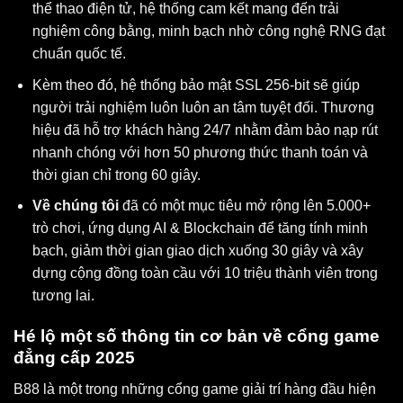
thể thao điện tử, hệ thống cam kết mang đến trải
nghiệm công bằng, minh bạch nhờ công nghệ RNG đạt
chuẩn quốc tế.
Kèm theo đó, hệ thống bảo mật SSL 256-bit sẽ giúp
người trải nghiệm luôn luôn an tâm tuyệt đối. Thương
hiệu đã hỗ trợ khách hàng 24/7 nhằm đảm bảo nạp rút
nhanh chóng với hơn 50 phương thức thanh toán và
thời gian chỉ trong 60 giây.
Về chúng tôi
đã có một mục tiêu mở rộng lên 5.000+
trò chơi, ứng dụng AI & Blockchain để tăng tính minh
bạch, giảm thời gian giao dịch xuống 30 giây và xây
dựng cộng đồng toàn cầu với 10 triệu thành viên trong
tương lai.
Hé lộ một số thông tin cơ bản về cổng game
đẳng cấp 2025
B88 là một trong những cổng game giải trí hàng đầu hiện