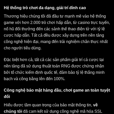
Hệ thống trò chơi đa dạng, giải trí đỉnh cao
Thương hiệu chúng tôi đã đầu tư mạnh mẽ vào hệ thống
game với hơn 2.000 trò chơi hấp dẫn, từ casino trực tuyến,
nổ hũ đổi thưởng đến các sảnh thể thao điện tử với tỷ lệ
cược hấp dẫn. Tất cả đều được xây dựng trên nền tảng
công nghệ hiện đại, mang đến trải nghiệm chân thực nhất
cho người tiêu dùng.
Đặc biệt hơn cả, tất cả các sản phẩm giải trí cá cược tại
nền tảng đã sử dụng thuật toán RNG được chứng nhận
bởi tổ chức kiểm định quốc tế, đảm bảo tỷ lệ thắng minh
bạch và công bằng lên đến 100%.
Công nghệ bảo mật hàng đầu, chơi game an toàn tuyệt
đối
Hiểu được tầm quan trọng của bảo mật thông tin,
về
chúng tôi
đã cam kết sử dụng công nghệ mã hóa SSL