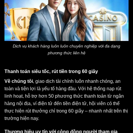
Dịch vụ khách hàng luôn luôn chuyên nghiệp với đa dạng
phương thức liên hệ
Thanh toán siêu tốc, rút tiền trong 60 giây
Về chúng tôi
, giao dịch tài chính luôn nhanh chóng, an
toàn và tiện lợi là yếu tố hàng đầu. Với hệ thống nạp rút
linh hoạt, hỗ trợ hơn 50 phương thức thanh toán từ ngân
hàng nội địa, ví điện tử đến tiền điện tử, hội viên có thể
thực hiện rút thưởng chỉ trong 60 giây – nhanh nhất trên thị
trường hiện nay.
Thương hiệu uy tín với cộng đồng người tham gia