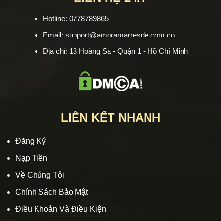
Hotline: 0778789865
Email:
support@amoramarresde.com.co
Địa chỉ:
13 Hoàng Sa - Quận 1 - Hồ Chí Minh
LIÊN KẾT NHANH
Đăng Ký
Nạp Tiền
Về Chúng Tôi
Chính Sách Bảo Mật
Điều Khoản Và Điều Kiện