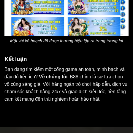
Một vài kế hoạch đã được thương hiệu lập ra trong tương lai
Kết luận
Bạn đang tìm kiếm một cổng game an toàn, minh bạch và
đầy đủ tiện ích?
Về chúng tôi
, B88 chính là sự lựa chọn
vô cùng sáng giá! Với hàng ngàn trò chơi hấp dẫn, dịch vụ
chăm sóc khách hàng 24/7 và giao dịch siêu tốc, nền tảng
cam kết mang đến trải nghiệm hoàn hảo nhất.