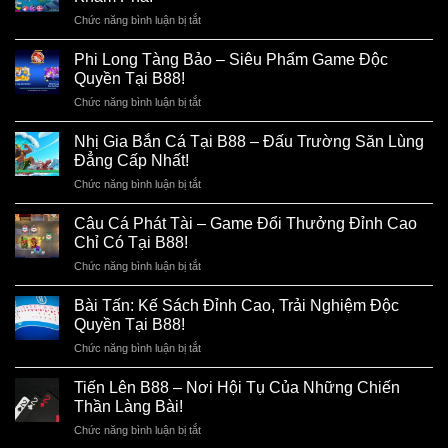
Thủ
Chức năng bình luận bị tắt
ở
Bong
Kho
Bóng:
Báu
Phi Long Tàng Bảo – Siêu Phẩm Game Độc
Chơi
Hải
Ngay,
Quyền Tại B88!
Vương
Nhận
Chức năng bình luận bị tắt
ở
2:
Thưởng
Phi
Bí
Liền
Long
Nhị Gia Bắn Cá Tại B88 – Đấu Trường Săn Lùng
Mật
Tay!
Tàng
Đang
Đẳng Cấp Nhất!
Bảo
Chờ
Chức năng bình luận bị tắt
ở
–
Bạn
Nhị
Siêu
Khám
Gia
Câu Cá Phát Tài – Game Đổi Thưởng Đỉnh Cao
Phẩm
Phá!
Bắn
Game
Chỉ Có Tại B88!
Cá
Độc
Chức năng bình luận bị tắt
ở
Tại
Quyền
Câu
B88
Tại
Cá
Bài Tấn: Kế Sách Đỉnh Cao, Trải Nghiệm Độc
–
B88!
Phát
Đấu
Quyền Tại B88!
Tài
Trường
Chức năng bình luận bị tắt
ở
–
Săn
Bài
Game
Lùng
Tấn:
Tiến Lên B88 – Nơi Hội Tụ Của Những Chiến
Đổi
Đẳng
Kế
Thưởng
Thần Làng Bài!
Cấp
Sách
Đỉnh
Nhất!
Chức năng bình luận bị tắt
ở
Đỉnh
Cao
Tiến