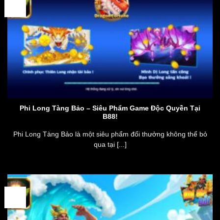
17
Th3
Phi Long Tàng Bảo – Siêu Phẩm Game Độc Quyền Tại
B88!
Phi Long Tàng Bảo là một siêu phẩm đổi thưởng không thể bỏ
qua tại [...]
17
Th3