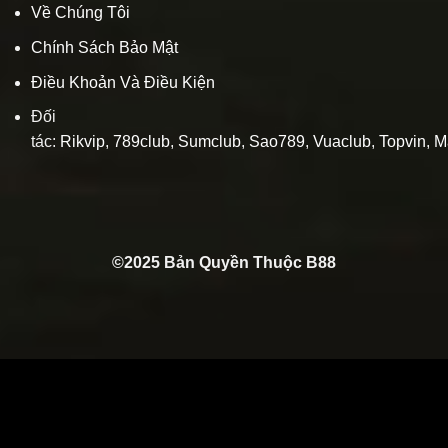
Về Chúng Tôi
Chính Sách Bảo Mật
Điều Khoản Và Điều Kiện
Đối
tác:
Rikvip
,
789club
,
Sumclub
,
Sao789
,
Vuaclub
,
Topvin
,
M
©2025 Bản Quyền Thuộc B88