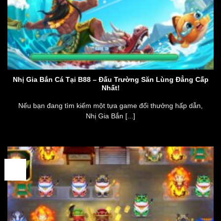
Nhị Gia Bắn Cá Tại B88 – Đấu Trường Săn Lùng Đẳng Cấp
Nhất!
Nếu bạn đang tìm kiếm một tựa game đổi thưởng hấp dẫn,
Nhị Gia Bắn [...]
17
Th3